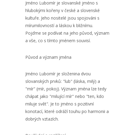
Jméno Lubomír je slovanské jméno s
hlubokými kořeny v české a slovenské
kultuře. Jeho nositelé jsou spojováni s
mírumilovností a láskou k bližnímu.
Pojďme se podívat na jeho původ, význam
a vše, co s tímto jménem souvisí.
Původ a význam jména
Jméno Lubomír je složenina dvou
slovanských prvků: "lub" (láska, milý) a
"mír" (mír, pokoj). Význam jména lze tedy
chápat jako "milující mír" nebo "ten, kdo
miluje svět". Je to jméno s pozitivní
konotací, které odráží touhu po harmonii a
dobrých vztazích.