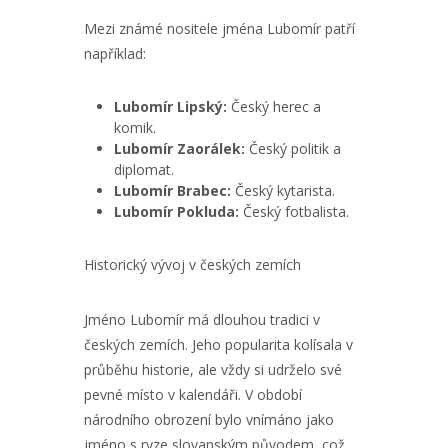
Mezi známé nositele jména Lubomír patří
například:
Lubomír Lipský:
Český herec a
komik.
Lubomír Zaorálek:
Český politik a
diplomat.
Lubomír Brabec:
Český kytarista.
Lubomír Pokluda:
Český fotbalista.
Historický vývoj v českých zemích
Jméno Lubomír má dlouhou tradici v
českých zemích. Jeho popularita kolísala v
průběhu historie, ale vždy si udrželo své
pevné místo v kalendáři. V období
národního obrození bylo vnímáno jako
jméno s ryze slovanským původem, což