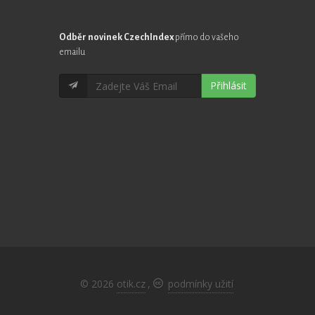
Odběr novinek CzechIndex
přímo do vašeho
emailu
Přihlásit
© 2026
otik.cz
,
podmínky užití