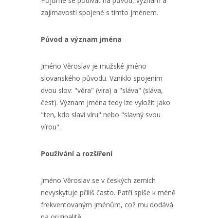
Pojďme se podívat na původ, význam a
zajímavosti spojené s tímto jménem.
Původ a význam jména
Jméno Věroslav je mužské jméno
slovanského původu. Vzniklo spojením
dvou slov: "věra" (víra) a "sláva" (sláva,
čest). Význam jména tedy lze vyložit jako
"ten, kdo slaví víru" nebo "slavný svou
vírou".
Používání a rozšíření
Jméno Věroslav se v českých zemích
nevyskytuje příliš často. Patří spíše k méně
frekventovaným jménům, což mu dodává
na originalitě.