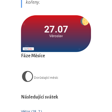
kořeny.
Fáze Měsíce
🌔
Dorůstající měsíc
Následující svátek
Viktor (28. 7.)