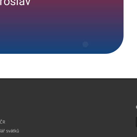
I
 ČR
ář svátků