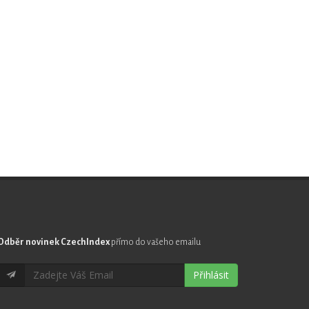
Odběr novinek CzechIndex
přímo do vašeho emailu
Přihlásit