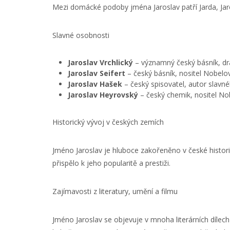
Mezi domácké podoby jména Jaroslav patří Jarda, Jaro
Slavné osobnosti
Jaroslav Vrchlický
– významný český básník, dra
Jaroslav Seifert
– český básník, nositel Nobelov
Jaroslav Hašek
– český spisovatel, autor slav
Jaroslav Heyrovský
– český chemik, nositel No
Historický vývoj v českých zemích
Jméno Jaroslav je hluboce zakořeněno v české histori
přispělo k jeho popularitě a prestiži.
Zajímavosti z literatury, umění a filmu
Jméno Jaroslav se objevuje v mnoha literárních dílech