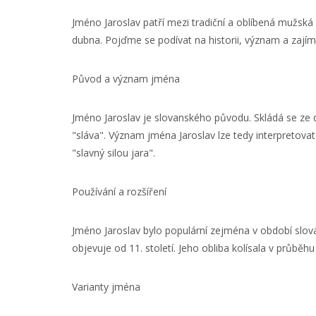
Jméno Jaroslav patří mezi tradiční a oblíbená mužská 
dubna. Pojďme se podívat na historii, význam a zají
Původ a význam jména
Jméno Jaroslav je slovanského původu. Skládá se ze dvo
"sláva". Význam jména Jaroslav lze tedy interpretovat 
"slavný silou jara".
Používání a rozšíření
Jméno Jaroslav bylo populární zejména v období slo
objevuje od 11. století. Jeho obliba kolísala v průbě
Varianty jména