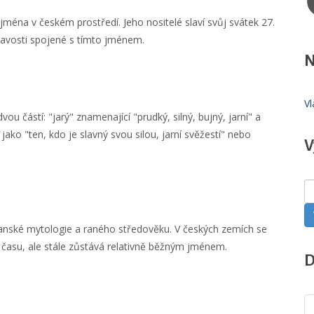
jména v českém prostředí. Jeho nositelé slaví svůj svátek 27.
mavosti spojené s tímto jménem.
N
Vl
u částí: "jarý" znamenající "prudký, silný, bujný, jarní" a
jako "ten, kdo je slavný svou silou, jarní svěžestí" nebo
V
vanské mytologie a raného středověku. V českých zemích se
hu času, ale stále zůstává relativně běžným jménem.
D