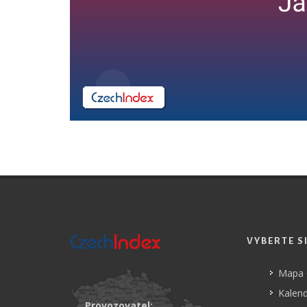
VYBERTE S
Mapa
Kalend
Provozovatel: