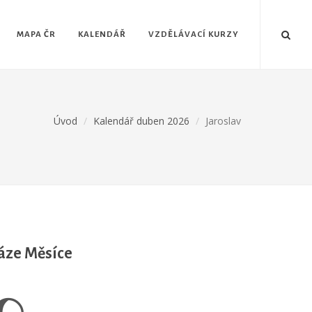
MAPA ČR
KALENDÁŘ
VZDĚLÁVACÍ KURZY
Úvod
Kalendář duben 2026
Jaroslav
áze Měsíce