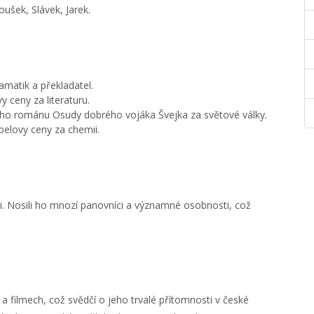
ušek, Slávek, Jarek.
matik a překladatel.
y ceny za literaturu.
ného románu Osudy dobrého vojáka Švejka za světové války.
belovy ceny za chemii.
i. Nosili ho mnozí panovníci a významné osobnosti, což
 a filmech, což svědčí o jeho trvalé přítomnosti v české