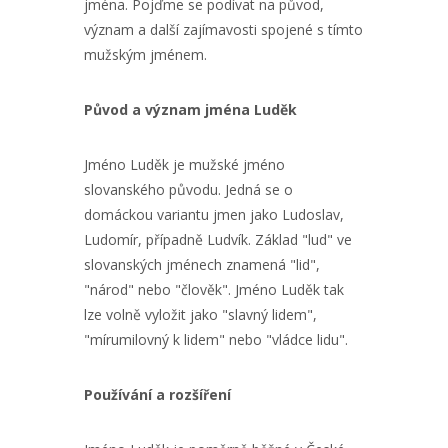
jména. Pojďme se podívat na původ,
význam a další zajímavosti spojené s tímto
mužským jménem.
Původ a význam jména Luděk
Jméno Luděk je mužské jméno
slovanského původu. Jedná se o
domáckou variantu jmen jako Ludoslav,
Ludomír, případně Ludvík. Základ "lud" ve
slovanských jménech znamená "lid",
"národ" nebo "člověk". Jméno Luděk tak
lze volně vyložit jako "slavný lidem",
"mírumilovný k lidem" nebo "vládce lidu".
Používání a rozšíření