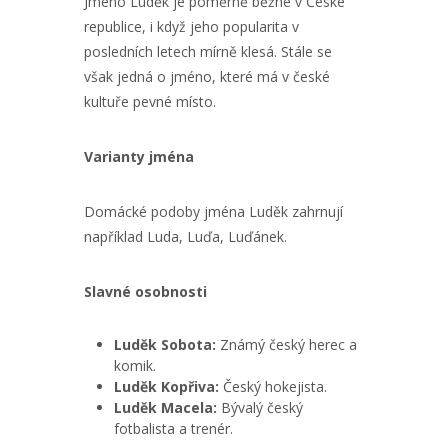
Jméno Luděk je poměrně běžné v České
republice, i když jeho popularita v
posledních letech mírně klesá. Stále se
však jedná o jméno, které má v české
kultuře pevné místo.
Varianty jména
Domácké podoby jména Luděk zahrnují
například Luda, Luďa, Luďánek.
Slavné osobnosti
Luděk Sobota:
Známý český herec a
komik.
Luděk Kopřiva:
Český hokejista.
Luděk Macela:
Bývalý český
fotbalista a trenér.