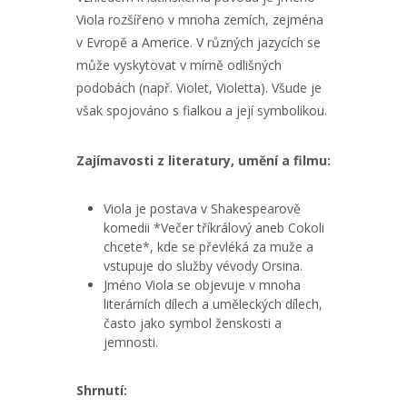
Viola rozšířeno v mnoha zemích, zejména
v Evropě a Americe. V různých jazycích se
může vyskytovat v mírně odlišných
podobách (např. Violet, Violetta). Všude je
však spojováno s fialkou a její symbolikou.
Zajímavosti z literatury, umění a filmu:
Viola je postava v Shakespearově
komedii *Večer tříkrálový aneb Cokoli
chcete*, kde se převléká za muže a
vstupuje do služby vévody Orsina.
Jméno Viola se objevuje v mnoha
literárních dílech a uměleckých dílech,
často jako symbol ženskosti a
jemnosti.
Shrnutí: