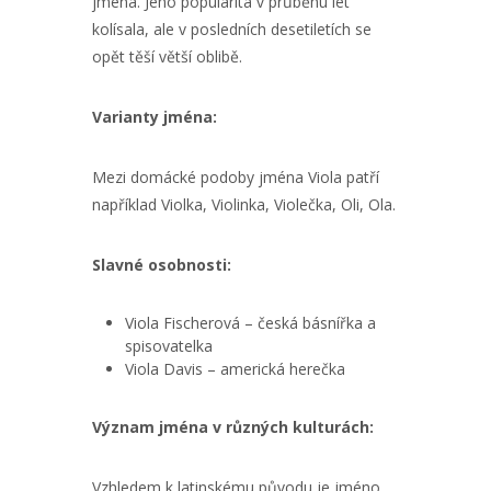
jména. Jeho popularita v průběhu let
kolísala, ale v posledních desetiletích se
opět těší větší oblibě.
Varianty jména:
Mezi domácké podoby jména Viola patří
například Violka, Violinka, Violečka, Oli, Ola.
Slavné osobnosti:
Viola Fischerová – česká básnířka a
spisovatelka
Viola Davis – americká herečka
Význam jména v různých kulturách:
Vzhledem k latinskému původu je jméno