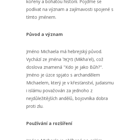
kořeny a bohatou historii. Pojďme se
podívat na význam a zajímavosti spojené s
tímto jménem.
Původ a význam
Jméno Michaela má hebrejský původ.
Vychází ze jména מִיכָאֵל (Mikha'el), což
doslova znamená "Kdo je jako Bůh?".
Jméno je úzce spjato s archandělem
Michaelem, který je v křesťanství, judaismu
i islámu považován za jednoho z
nejdůležitějších andělů, bojovníka dobra
proti zlu.
Používání a rozšíření