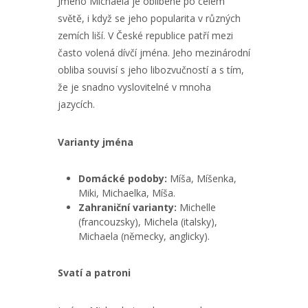
Jméno Michaela je oblíbené po celém
světě, i když se jeho popularita v různých
zemích liší. V České republice patří mezi
často volená dívčí jména. Jeho mezinárodní
obliba souvisí s jeho libozvučností a s tím,
že je snadno vyslovitelné v mnoha
jazycích.
Varianty jména
Domácké podoby:
Míša, Míšenka,
Miki, Michaelka, Míša.
Zahraniční varianty:
Michelle
(francouzsky), Michela (italsky),
Michaela (německy, anglicky).
Svatí a patroni