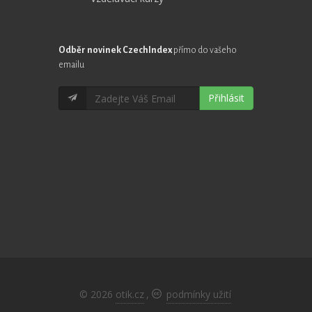
Odběr novinek CzechIndex
přímo do vašeho
emailu
Přihlásit
© 2026
otik.cz
,
podmínky užití