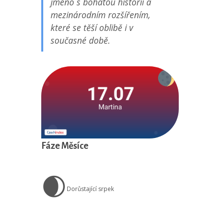
jméno s bohatou historií a
mezinárodním rozšířením,
které se těší oblibě i v
současné době.
Fáze Měsíce
🌒
Dorůstající srpek