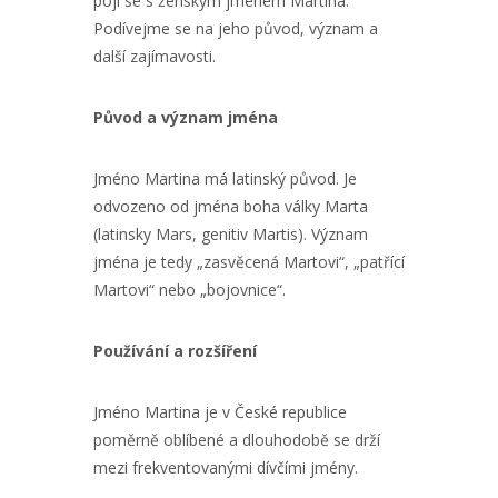
pojí se s ženským jménem Martina.
Podívejme se na jeho původ, význam a
další zajímavosti.
Původ a význam jména
Jméno Martina má latinský původ. Je
odvozeno od jména boha války Marta
(latinsky Mars, genitiv Martis). Význam
jména je tedy „zasvěcená Martovi“, „patřící
Martovi“ nebo „bojovnice“.
Používání a rozšíření
Jméno Martina je v České republice
poměrně oblíbené a dlouhodobě se drží
mezi frekventovanými dívčími jmény.