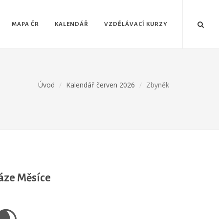
MAPA ČR
KALENDÁŘ
VZDĚLÁVACÍ KURZY
Úvod
Kalendář červen 2026
Zbyněk
áze Měsíce