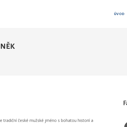
ÚVOD
YNĚK
F
e tradiční české mužské jméno s bohatou historií a