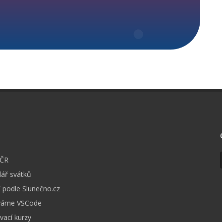
I
 ČR
ář svátků
 podle Slunečno.cz
váme VSCode
vací kurzy