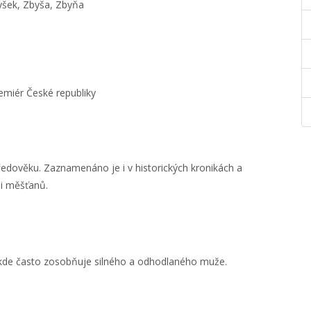
šek, Zbyša, Zbyňa
emiér České republiky
ředověku. Zaznamenáno je i v historických kronikách a
 i měšťanů.
, kde často zosobňuje silného a odhodlaného muže.