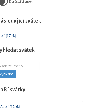
🌒
Dorůstající srpek
ásledující svátek
olf (17. 6.)
yhledat svátek
Vyhledat
alší svátky
Adolf (17. 6.)