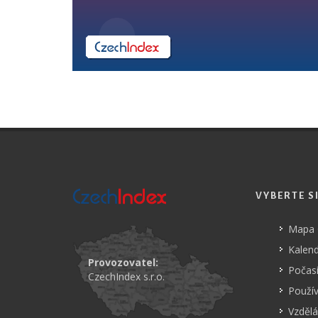
VYBERTE S
Mapa
Kalend
Provozovatel:
Počasí
CzechIndex s.r.o.
Použí
Vzdělá