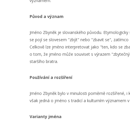
významem.
Původ a význam
Jméno Zbyněk je slovanského původu. Etymologicky s
se pojí se slovesem "zbýt" nebo "zbavit se", zatímco
Celkově lze jméno interpretovat jako "ten, kdo se zba
o tom, že jméno může souviset s výrazem "zbytečný",
staršího bratra.
Používání a rozšíření
Jméno Zbyněk bylo v minulosti poměrně rozšířené, i k
však jedná o jméno s tradicí a kulturním významem v
Varianty jména