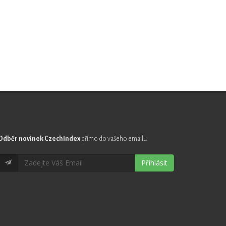
Odběr novinek CzechIndex
přímo do vašeho emailu
Přihlásit