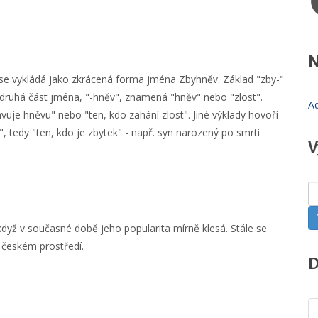
N
e vykládá jako zkrácená forma jména Zbyhněv. Základ "zby-"
 druhá část jména, "-hněv", znamená "hněv" nebo "zlost".
Ad
vuje hněvu" nebo "ten, kdo zahání zlost". Jiné výklady hovoří
 tedy "ten, kdo je zbytek" - např. syn narozený po smrti
V
dyž v současné době jeho popularita mírně klesá. Stále se
 českém prostředí.
D