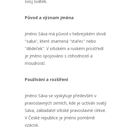
svůj svátek.
Původ a význam jména
Jméno Sáva má původ v hebrejském slově
"saba", které znamená "stařec" nebo
"dědeček". V srbském a ruském prostředí
je jméno spojováno s ctihodností a
moudrostí.
Používání a rozšíření
Jméno Sáva se vyskytuje především v
pravoslavných zemích, kde je uctíván svatý
Sáva, zakladatel srbské pravoslavné církve.
V České republice je jméno poměrně
vzácné.