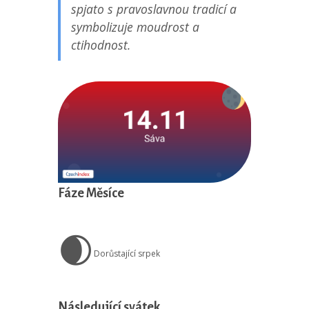
spjato s pravoslavnou tradicí a
symbolizuje moudrost a
ctihodnost.
Fáze Měsíce
🌒
Dorůstající srpek
Následující svátek