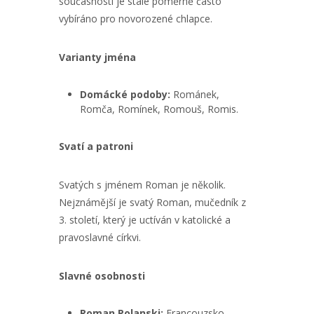
současnosti je stále poměrně často
vybíráno pro novorozené chlapce.
Varianty jména
Domácké podoby:
Románek,
Romča, Romínek, Romouš, Romis.
Svatí a patroni
Svatých s jménem Roman je několik.
Nejznámější je svatý Roman, mučedník z
3. století, který je uctíván v katolické a
pravoslavné církvi.
Slavné osobnosti
Roman Polanski:
Francouzsko-