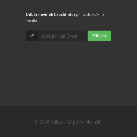
Odběr novinek CzechIndex
přímo do vašeho
emailu
Přihlásit
© 2026
otik.cz
,
podmínky užití