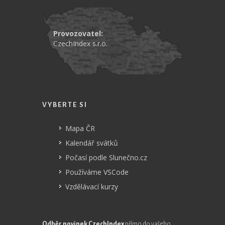
Provozovatel:
CzechIndex s.r.o.
VYBERTE SI
Mapa ČR
Kalendář svátků
Počasí podle Slunečno.cz
Používáme VSCode
Vzdělávací kurzy
Odběr novinek CzechIndex
přímo do vašeho