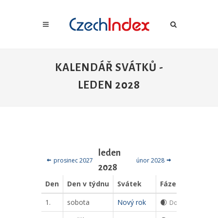
KALENDÁŘ SVÁTKŮ -
LEDEN 2028
leden
prosinec 2027
únor 2028
2028
Den
Den v týdnu
Svátek
Fáze měsíce
1.
sobota
Nový rok
🌒
Dorůstající srpek