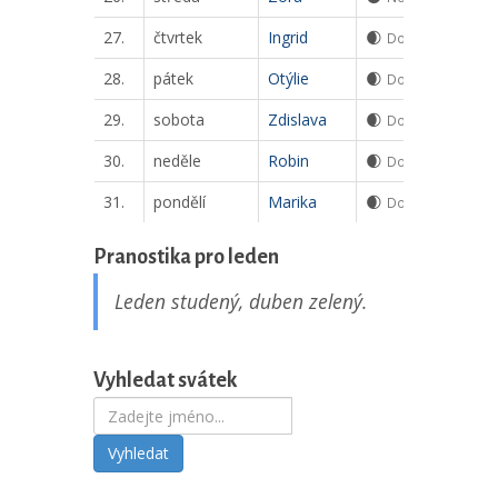
27.
čtvrtek
Ingrid
🌒
Dorůstající srpek
28.
pátek
Otýlie
🌒
Dorůstající srpek
29.
sobota
Zdislava
🌒
Dorůstající srpek
30.
neděle
Robin
🌒
Dorůstající srpek
31.
pondělí
Marika
🌒
Dorůstající srpek
Pranostika pro leden
Leden studený, duben zelený.
Vyhledat svátek
Vyhledat