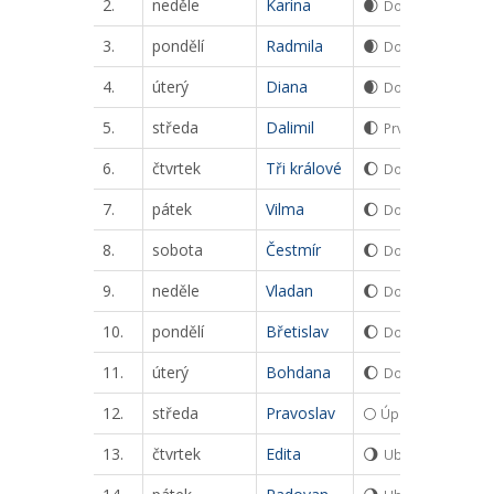
2.
neděle
Karina
🌒
Dorůstající srpek
3.
pondělí
Radmila
🌒
Dorůstající srpek
4.
úterý
Diana
🌒
Dorůstající srpek
5.
středa
Dalimil
🌓
První čtvrt
6.
čtvrtek
Tři králové
🌔
Dorůstající měsíc
7.
pátek
Vilma
🌔
Dorůstající měsíc
8.
sobota
Čestmír
🌔
Dorůstající měsíc
9.
neděle
Vladan
🌔
Dorůstající měsíc
10.
pondělí
Břetislav
🌔
Dorůstající měsíc
11.
úterý
Bohdana
🌔
Dorůstající měsíc
12.
středa
Pravoslav
🌕
Úplněk
13.
čtvrtek
Edita
🌖
Ubývající měsíc