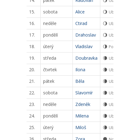
14.
pátek
Radovan
🌖
Ubývající měsíc
15.
sobota
Alice
🌖
Ubývající měsíc
16.
neděle
Ctirad
🌖
Ubývající měsíc
17.
pondělí
Drahoslav
🌖
Ubývající měsíc
18.
úterý
Vladislav
🌗
Poslední čtvrt
19.
středa
Doubravka
🌘
Ubývající srpek
20.
čtvrtek
Ilona
🌘
Ubývající srpek
21.
pátek
Běla
🌘
Ubývající srpek
22.
sobota
Slavomír
🌘
Ubývající srpek
23.
neděle
Zdeněk
🌘
Ubývající srpek
24.
pondělí
Milena
🌘
Ubývající srpek
25.
úterý
Miloš
🌘
Ubývající srpek
26.
středa
Zora
🌑
Nov