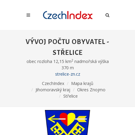
VÝVOJ POČTU OBYVATEL -
STŘELICE
2
obec rozloha 12,15 km
nadmořská výška
370 m
strelice-zn.cz
CzechIndex
Mapa krajů
Jihomoravský kraj
Okres Znojmo
Střelice