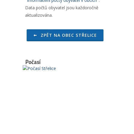
"
Informativní počty obyvatel v obcích
".
Data počtů obyvatel jsou každoročně
aktualizována.
ZPĚT NA OBEC STŘELICE
Počasí