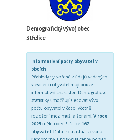
Demografický vývoj obec
Střelice
Informativní počty obyvatel v
obcích
Přehledy vytvořené z údajů vedených
v evidenci obyvatel mají pouze
informativní charakter. Demografické
statistiky umožňují sledovat vývoj
počtu obyvatel v čase, včetně
rozložení mezi muži a ženami.
V roce
2025
mělo obec Střelice
167
obyvatel
. Data jsou aktualizována
každoročně a poskytují cenný pohled