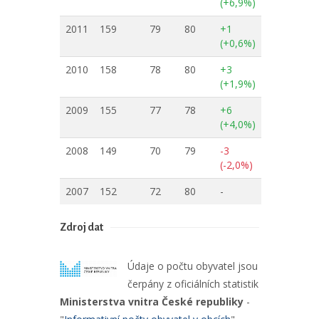
(+6,9%)
2011
159
79
80
+1
(+0,6%)
2010
158
78
80
+3
(+1,9%)
2009
155
77
78
+6
(+4,0%)
2008
149
70
79
-3
(-2,0%)
2007
152
72
80
-
Zdroj dat
Údaje o počtu obyvatel jsou
čerpány z oficiálních statistik
Ministerstva vnitra České republiky
-