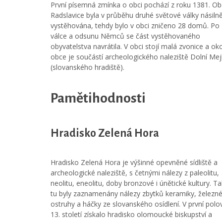
První písemná zmínka o obci pochází z roku 1381. O
Radslavice byla v průběhu druhé světové války násiln
vystěhována, tehdy bylo v obci zničeno 28 domů. Po
válce a odsunu Němců se část vystěhovaného
obyvatelstva navrátila. V obci stojí malá zvonice a oko
obce je součástí archeologického naleziště Dolní Mej
(slovanského hradiště).
Pamětihodnosti
Hradisko Zelená Hora
Hradisko Zelená Hora je výšinné opevněné sídliště a
archeologické naleziště, s četnými nálezy z paleolitu,
neolitu, eneolitu, doby bronzové i únětické kultury. T
tu byly zaznamenány nálezy zbytků keramiky, železn
ostruhy a háčky ze slovanského osídlení. V první polo
13. století získalo hradisko olomoucké biskupství a