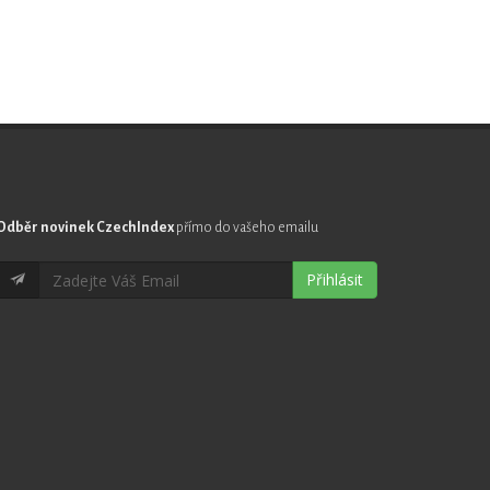
Odběr novinek CzechIndex
přímo do vašeho emailu
Přihlásit