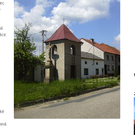
bec
ě
lí
lice
aké
é
vině