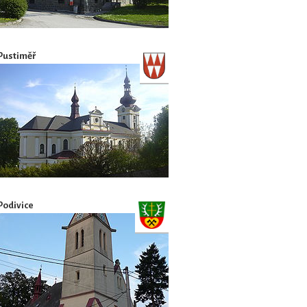
Pustiměř
Podivice