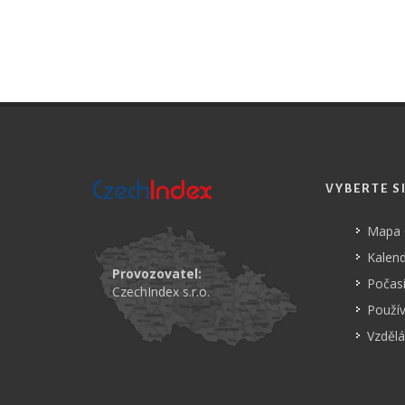
VYBERTE S
Mapa
Kalend
Provozovatel:
Počasí
CzechIndex s.r.o.
Použí
Vzdělá