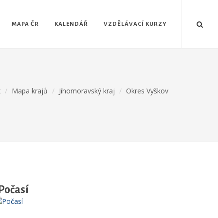
MAPA ČR
KALENDÁŘ
VZDĚLÁVACÍ KURZY
x
Mapa krajů
Jihomoravský kraj
Okres Vyškov
Počasí