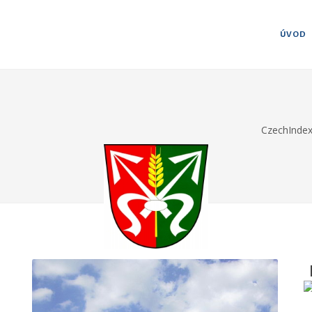
ÚVOD
CzechInde