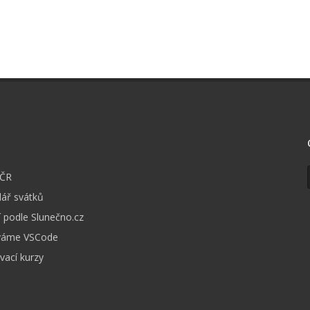
I
 ČR
ář svátků
 podle Slunečno.cz
váme VSCode
vací kurzy