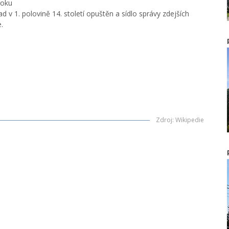
roku
d v 1. polovině 14. století opuštěn a sídlo správy zdejších
.
Zdroj
:
Wikipedie