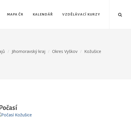
MAPA ČR
KALENDÁŘ
VZDĚLÁVACÍ KURZY
ajů
Jihomoravský kraj
Okres Vyškov
Kožušice
Počasí