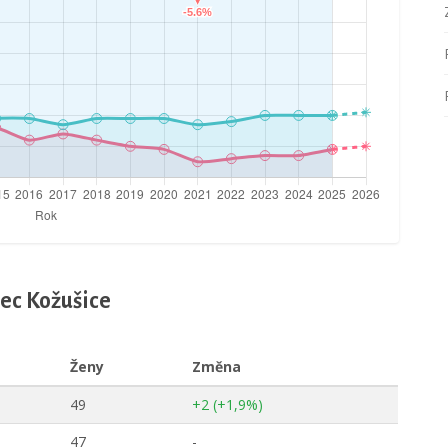
bec Kožušice
Ženy
Změna
49
+2 (+1,9%)
47
-