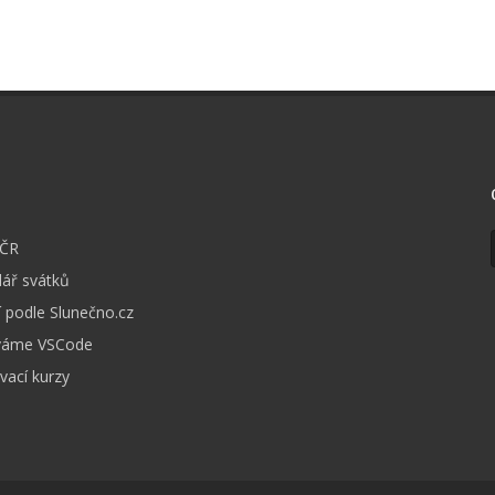
I
 ČR
ář svátků
 podle Slunečno.cz
váme VSCode
vací kurzy