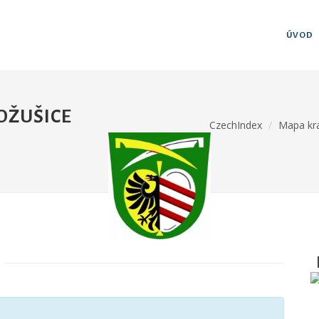
ÚVOD
KOŽUŠICE
CzechIndex
Mapa kr