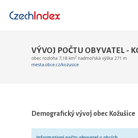
VÝVOJ POČTU OBYVATEL - 
2
obec rozloha 7,18 km
nadmořská výška 271 m
mesta.obce.cz/kozusice
Demografický vývoj obec Kožušice
Informativní počty obyvatel v obcích