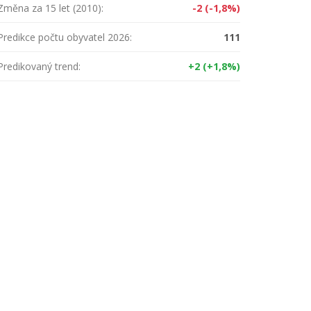
Změna za 15 let (2010):
-2 (-1,8%)
Predikce počtu obyvatel 2026:
111
Predikovaný trend:
+2 (+1,8%)