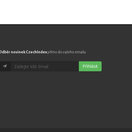
Odběr novinek CzechIndex
přímo do vašeho emailu
Přihlásit