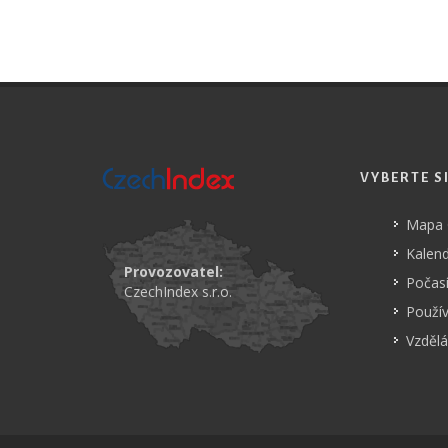
VYBERTE S
Mapa
Kalend
Provozovatel:
Počasí
CzechIndex s.r.o.
Použí
Vzdělá