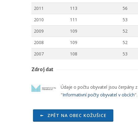
2011
113
56
2010
111
53
2009
109
52
2008
109
52
2007
108
53
Zdroj dat
Údaje o počtu obyvatel jsou čerpány z o
"
Informativní počty obyvatel v obcích
"
ZPĚT NA OBEC KOŽUŠICE