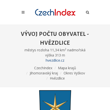
VÝVOJ POČTU OBYVATEL -
HVĚZDLICE
2
městys rozloha 11,34 km
nadmořská
výška 313 m
hvezdlice.cz
CzechIndex
Mapa krajů
Jihomoravský kraj
Okres Vyškov
Hvězdlice