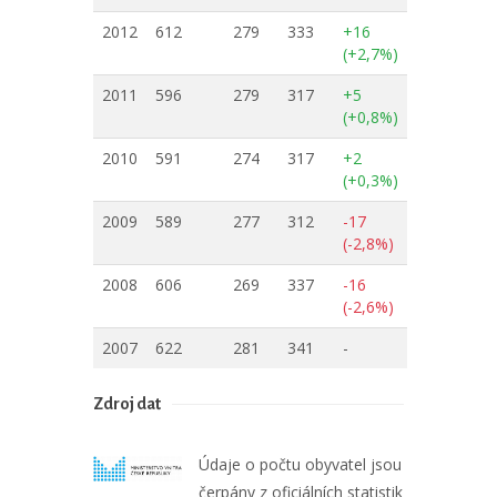
2012
612
279
333
+16
(+2,7%)
2011
596
279
317
+5
(+0,8%)
2010
591
274
317
+2
(+0,3%)
2009
589
277
312
-17
(-2,8%)
2008
606
269
337
-16
(-2,6%)
2007
622
281
341
-
Zdroj dat
Údaje o počtu obyvatel jsou
čerpány z oficiálních statistik