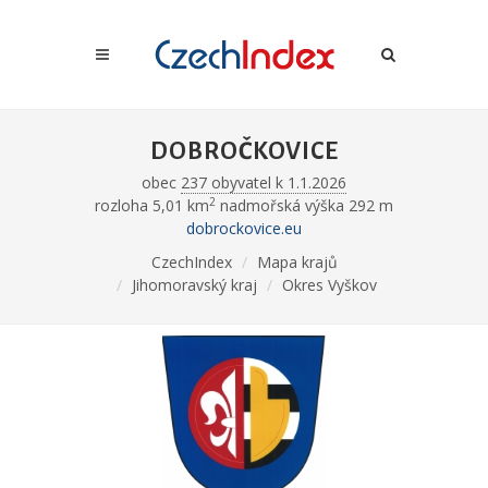
DOBROČKOVICE
obec
237 obyvatel k 1.1.2026
2
rozloha 5,01 km
nadmořská výška 292 m
dobrockovice.eu
CzechIndex
Mapa krajů
Jihomoravský kraj
Okres Vyškov