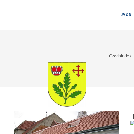
ÚVOD
CzechIndex