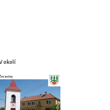
V okolí
Žeraviny