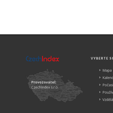
VYBERTE S
Mapa
Kalend
Provozovatel:
Počasí
CzechIndex s.r.o.
Použí
Vzdělá