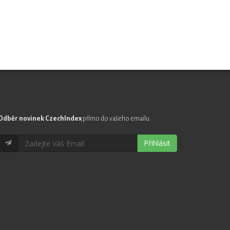
Odběr novinek CzechIndex
přímo do vašeho emailu
Přihlásit