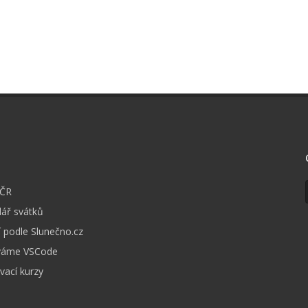
I
 ČR
ář svátků
 podle Slunečno.cz
váme VSCode
vací kurzy