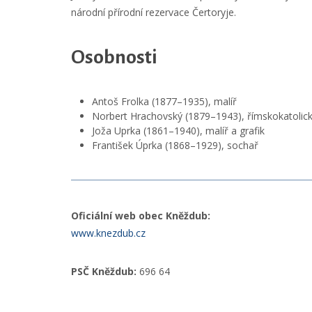
národní přírodní rezervace Čertoryje.
Osobnosti
Antoš Frolka (1877–1935), malíř
Norbert Hrachovský (1879–1943), římskokatolic
Joža Uprka (1861–1940), malíř a grafik
František Úprka (1868–1929), sochař
Oficiální web obec Kněždub:
www.knezdub.cz
PSČ Kněždub:
696 64