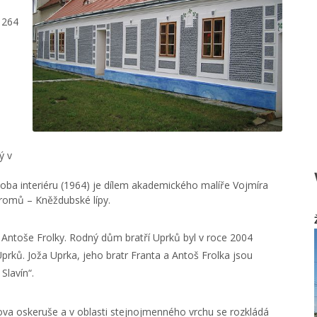
1264
ý v
oba interiéru (1964) je dílem akademického malíře Vojmíra
romů – Kněždubské lípy.
 Antoše Frolky. Rodný dům bratří Uprků byl v roce 2004
rků. Joža Uprka, jeho bratr Franta a Antoš Frolka jsou
Slavín“.
va oskeruše a v oblasti stejnojmenného vrchu se rozkládá