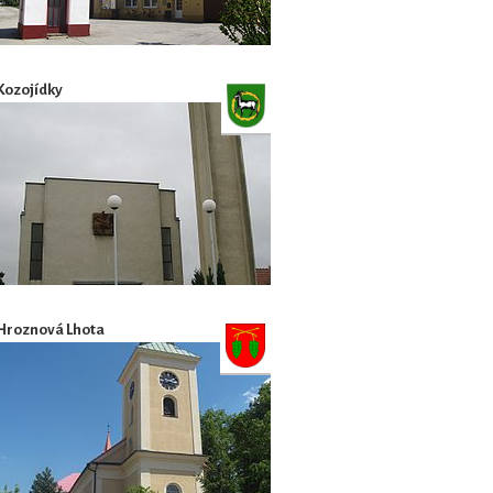
Kozojídky
Hroznová Lhota