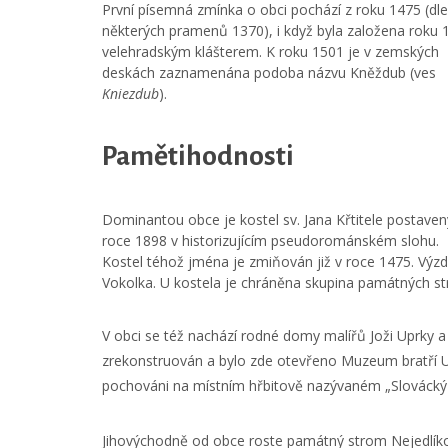
První písemná zmínka o obci pochází z roku 1475 (dle
některých pramenů 1370), i když byla založena roku 
velehradským klášterem. K roku 1501 je v zemských
deskách zaznamenána podoba názvu Kněždub (ves
Kniezdub
).
Pamětihodnosti
Dominantou obce je kostel sv. Jana Křtitele postaven
roce 1898 v historizujícím pseudorománském slohu.
Kostel téhož jména je zmiňován již v roce 1475. Výzd
Vokolka. U kostela je chráněna skupina památných st
V obci se též nachází rodné domy malířů Joži Uprky a
zrekonstruován a bylo zde otevřeno Muzeum bratří Up
pochováni na místním hřbitově nazývaném „Slovácký 
Jihovýchodně od obce roste památný strom Nejedlíko