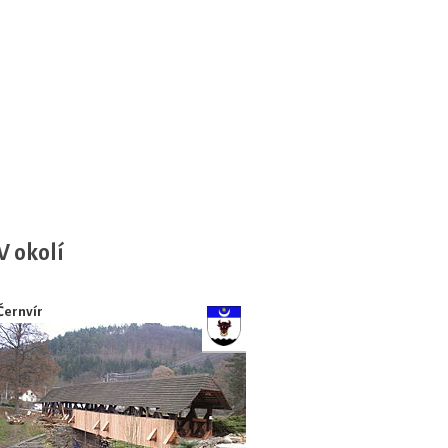
V okolí
Černvír