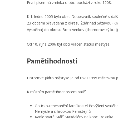
První písemná zmínka o obci pochází z roku 1208.
K 1. lednu 2005 byla obec Doubravník společně s dalš
23 obcemi převedena z okresu Žďár nad Sázavou (Kr
Vysočina) do okresu Brno-venkov (Jihomoravský kraj)
Od 10. října 2006 byl obci vrácen status městyse.
Pamětihodnosti
Historické jádro městyse je od roku 1995 městskou
K místním pamětihodnostem patří:
Goticko-renesanční farní kostel Povýšení svatéh
Nemyšle a s hrobkou Pernštejnů
Kaple svaté Máří Magdalény na kopci Bozinka