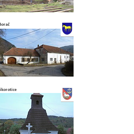
Borač
Skorotice