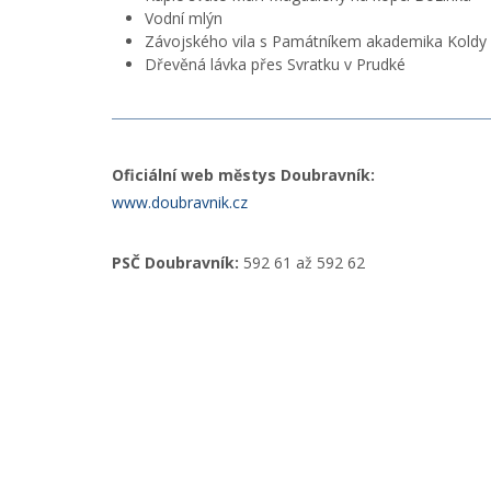
Vodní mlýn
Závojského vila s Památníkem akademika Koldy
Dřevěná lávka přes Svratku v Prudké
Oficiální web městys Doubravník:
www.doubravnik.cz
PSČ Doubravník:
592 61 až 592 62