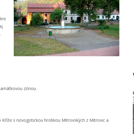
ími
aj
.
 památkovou zónou.
o Kříže s novogotickou hrobkou Mitrovských z Mitrovic a