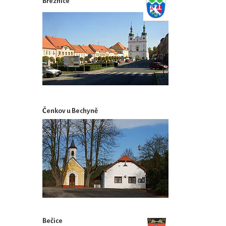
Březnice
Čenkov u Bechyně
Bečice