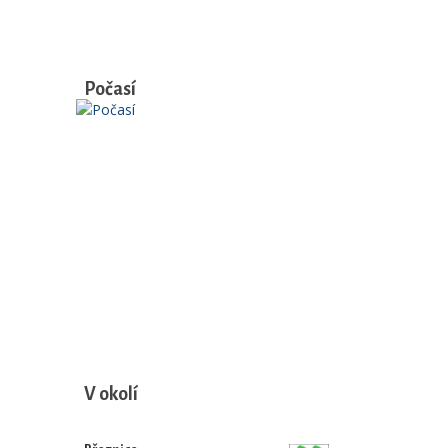
Počasí
V okolí