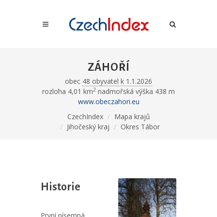
ZÁHOŘÍ
obec
48 obyvatel k 1.1.2026
2
rozloha 4,01 km
nadmořská výška 438 m
www.obeczahori.eu
CzechIndex
Mapa krajů
Jihočeský kraj
Okres Tábor
Historie
První písemná