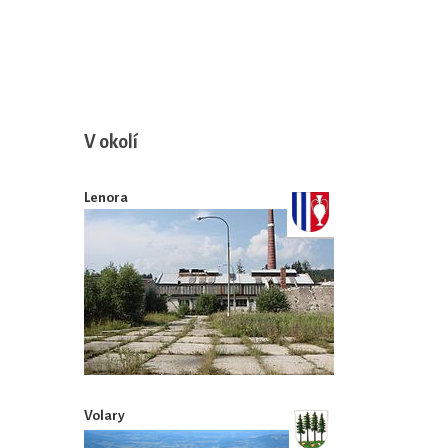
V okolí
Lenora
Volary