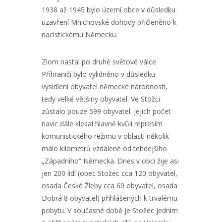
1938 až 1945 bylo území obce v důsledku
uzavření Mnichovské dohody přičleněno k
nacistickému Německu.
Zlom nastal po druhé světové válce.
Příhraničí bylo vylidněno v důsledku
vysídlení obyvatel německé národnosti,
tedy velké většiny obyvatel. Ve Stožci
zůstalo pouze 599 obyvatel. Jejich počet
navíc dále klesal hlavně kvůli represím
komunistického režimu v oblasti několik
málo kilometrů vzdálené od tehdejšího
„Západního“ Německa. Dnes v obci žije asi
jen 200 lidí (obec Stožec cca 120 obyvatel,
osada České Žleby cca 60 obyvatel, osada
Dobrá 8 obyvatel) přihlášených k trvalému
pobytu. V současné době je Stožec jedním