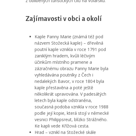
z oblíbených turistických cílů na Volarsku.
Zajímavosti v obci a okolí
Kaple Panny Marie (známá též pod
názvem Stožecká kaple) – dřevěná
poutní kaple vznikla v roce 1791 pod
zaniklým hradem, kvůli léčivým
účinkům místního pramene a
zázračnému obrazu Panny Marie byla
vyhledávána poutníky z Čech i
nedalekých Bavor, v roce 1804 byla
kaple přestavěna a poté ještě
několikrát upravována. V padesátých
letech byla kaple odstraněna,
současná podoba vznikla v roce 1988
podle její kopie, která stojí v německé
vesnici Philippsreut, blízko Strážného.
Ke kapli vede Křížová cesta.
Hrad – vznikl na Stožecké skále