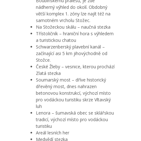
Boubínskému pralesu, je zde
nádherný výhled do okolí. Obdobný
větší komplex 1. zóny lze najít též na
samotném vrcholu Stožec.
Na Stožeckou skálu – naučná stezka
Třístoličník – hraniční hora s výhledem
a turistickou chatou
Schwarzenberský plavební kanál –
začínající asi 5 km jihovýchodně od
Stožce.
České Žleby – vesnice, kterou prochází
Zlatá stezka
Soumarský most – dříve historický
dřevěný most, dnes nahrazen
betonovou konstrukcí, výchozí místo
pro vodáckou turistiku skrze Vltavský
luh
Lenora – šumavská obec se sklářskou
tradicí, výchozí místo pro vodáckou
turistiku
Areál lesních her
Medvědí stezka