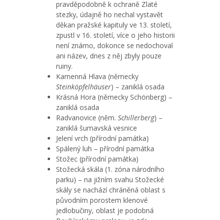
pravděpodobně k ochraně Zlaté
stezky, údajně ho nechal vystavět
děkan pražské kapituly ve 13. století,
zpustl v 16. století, více o jeho historii
není známo, dokonce se nedochoval
ani název, dnes z něj zbyly pouze
ruiny.
Kamenná Hlava (německy
Steinköpfelhäuser
) – zaniklá osada
Krásná Hora (německy Schönberg) –
zaniklá osada
Radvanovice (něm.
Schillerberg
) –
zaniklá šumavská vesnice
Jelení vrch (přírodní památka)
Spálený luh – přírodní památka
Stožec (přírodní památka)
Stožecká skála (1. zóna národního
parku) – na jižním svahu Stožecké
skály se nachází chráněná oblast s
původním porostem klenové
jedlobučiny, oblast je podobná