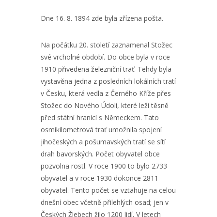
Dne 16. 8. 1894 zde byla zřízena pošta.
Na počátku 20. století zaznamenal Stožec
své vrcholné období. Do obce byla v roce
1910 přivedena železniční trať. Tehdy byla
vystavěna jedna z posledních lokálních tratí
v Česku, která vedla z Černého Kříže přes
Stožec do Nového Údolí, které leží těsně
před státní hranicí s Německem. Tato
osmikilometrová trať umožnila spojení
jihočeských a pošumavských tratí se sítí
drah bavorských. Počet obyvatel obce
pozvolna rostl. V roce 1900 to bylo 2733
obyvatel a v roce 1930 dokonce 2811
obyvatel. Tento počet se vztahuje na celou
dnešní obec včetně přilehlých osad; jen v
Českých Žlebech žilo 1200 lidí. V letech