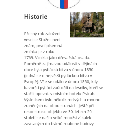
Historie
Přesný rok založení
vesnice Stožec není
znám, první písemná
zmínka je z roku
1769. Vznikla jako dřevařská osada.
Poměrně zajímavou událostí v dějinách
obce byla pytlácká bitva v únoru 1850
(jedná se o největší pytláckou bitvu v
Evropě). Vše se událo v únoru 1850, kdy
bavorští pytláci zaútočili na lesníky, kteří se
stačili opevnit v místním hotelu Pstruh.
Výsledkem bylo několik mrtvých a mnoho
zraněných na obou stranách. Ještě při
rekonstrukci objektu ve 30. letech 20.
století se našlo velké množství kulek
zavrtaných do trámů roubené budovy.