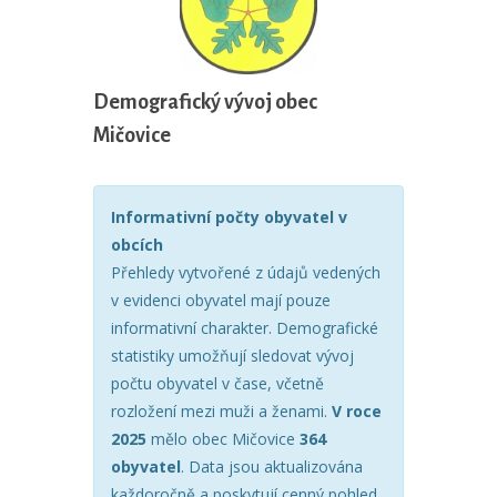
Demografický vývoj obec
Mičovice
Informativní počty obyvatel v
obcích
Přehledy vytvořené z údajů vedených
v evidenci obyvatel mají pouze
informativní charakter. Demografické
statistiky umožňují sledovat vývoj
počtu obyvatel v čase, včetně
rozložení mezi muži a ženami.
V roce
2025
mělo obec Mičovice
364
obyvatel
. Data jsou aktualizována
každoročně a poskytují cenný pohled