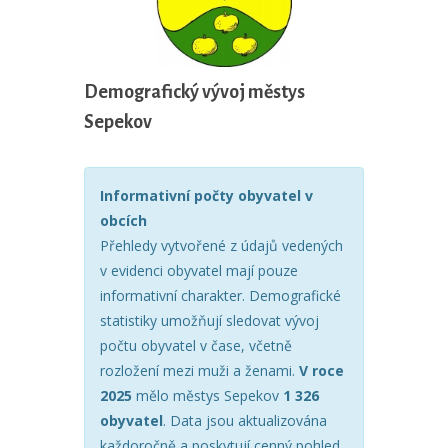
Demografický vývoj městys
Sepekov
Informativní počty obyvatel v
obcích
Přehledy vytvořené z údajů vedených
v evidenci obyvatel mají pouze
informativní charakter. Demografické
statistiky umožňují sledovat vývoj
počtu obyvatel v čase, včetně
rozložení mezi muži a ženami.
V roce
2025
mělo městys Sepekov
1 326
obyvatel
. Data jsou aktualizována
každoročně a poskytují cenný pohled