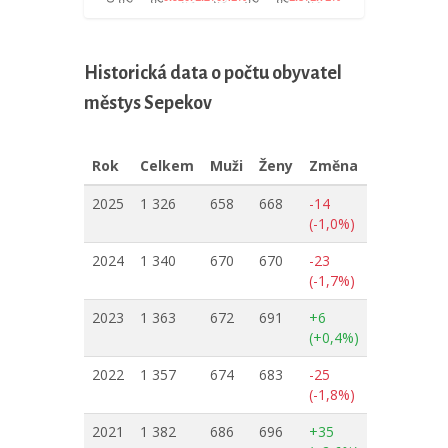
Historická data o počtu obyvatel
městys Sepekov
Rok
Celkem
Muži
Ženy
Změna
2025
1 326
658
668
-14
(-1,0%)
2024
1 340
670
670
-23
(-1,7%)
2023
1 363
672
691
+6
(+0,4%)
2022
1 357
674
683
-25
(-1,8%)
2021
1 382
686
696
+35