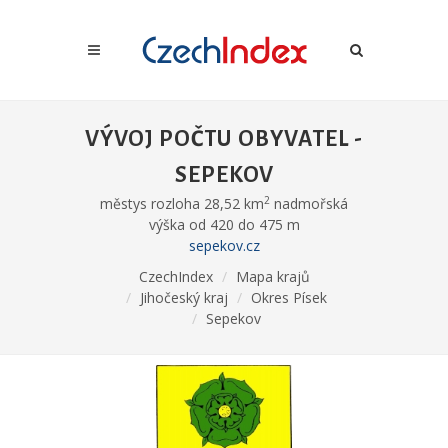
VÝVOJ POČTU OBYVATEL -
SEPEKOV
2
městys rozloha 28,52 km
nadmořská
výška od 420 do 475 m
sepekov.cz
CzechIndex
Mapa krajů
Jihočeský kraj
Okres Písek
Sepekov