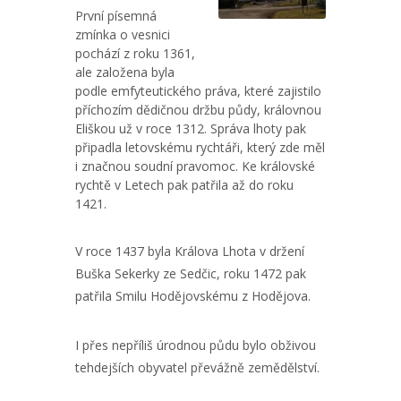
První písemná
zmínka o vesnici
pochází z roku 1361,
ale založena byla
podle emfyteutického práva, které zajistilo
příchozím dědičnou držbu půdy, královnou
Eliškou už v roce 1312. Správa lhoty pak
připadla letovskému rychtáři, který zde měl
i značnou soudní pravomoc. Ke královské
rychtě v Letech pak patřila až do roku
1421.
V roce 1437 byla Králova Lhota v držení
Buška Sekerky ze Sedčic, roku 1472 pak
patřila Smilu Hodějovskému z Hodějova.
I přes nepříliš úrodnou půdu bylo obživou
tehdejších obyvatel převážně zemědělství.