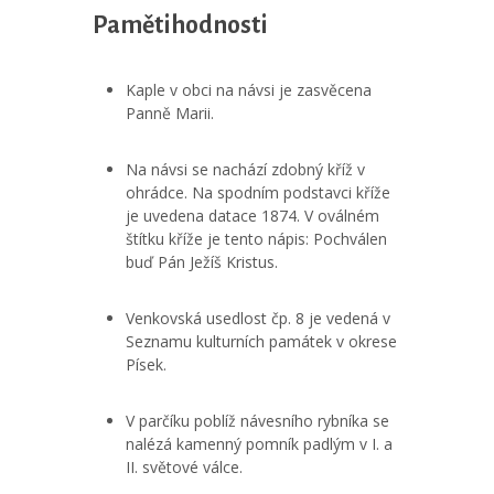
Pamětihodnosti
Kaple v obci na návsi je zasvěcena
Panně Marii.
Na návsi se nachází zdobný kříž v
ohrádce. Na spodním podstavci kříže
je uvedena datace 1874. V oválném
štítku kříže je tento nápis: Pochválen
buď Pán Ježíš Kristus.
Venkovská usedlost čp. 8 je vedená v
Seznamu kulturních památek v okrese
Písek.
V parčíku poblíž návesního rybníka se
nalézá kamenný pomník padlým v I. a
II. světové válce.