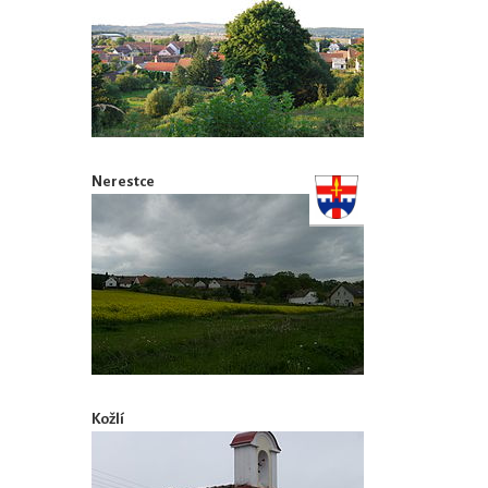
Nerestce
Kožlí