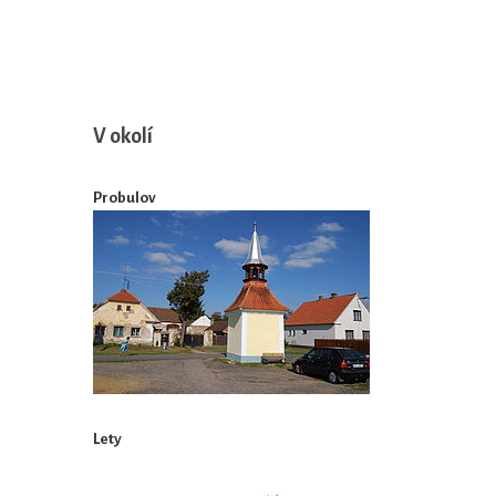
V okolí
Probulov
Lety