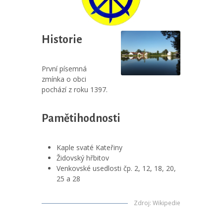
Historie
První písemná
zmínka o obci
pochází z roku 1397.
Pamětihodnosti
Kaple svaté Kateřiny
Židovský hřbitov
Venkovské usedlosti čp. 2, 12, 18, 20,
25 a 28
Zdroj
:
Wikipedie