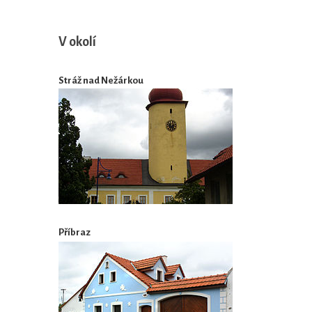
V okolí
Stráž nad Nežárkou
Příbraz