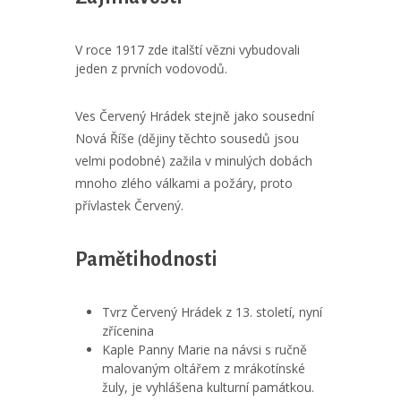
V roce 1917 zde italští vězni vybudovali
jeden z prvních vodovodů.
Ves Červený Hrádek stejně jako sousední
Nová Říše (dějiny těchto sousedů jsou
velmi podobné) zažila v minulých dobách
mnoho zlého válkami a požáry, proto
přívlastek Červený.
Pamětihodnosti
Tvrz Červený Hrádek z 13. století, nyní
zřícenina
Kaple Panny Marie na návsi s ručně
malovaným oltářem z mrákotínské
žuly, je vyhlášena kulturní památkou.