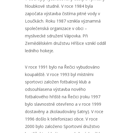
hloubkové studně. V roce 1984 byla
započata výstavba čistírna pitné vody v
Loučkách. Roku 1987 vznikla významná
společenská organizace v obci –
myslivecké sdružení Vápovka. Při
Zemědělském družstvu Hříšice vznikl oddíl
ledního hokeje.
V roce 1991 bylo na Řečici vybudováno
koupaliště. V roce 1993 byl místními
sportovci založen fotbalový klub a
odsouhlasena výstavba nového
fotbalového hřiště na Řečici (roku 1997
bylo slavnostně otevřeno a v roce 1999
dostavěny a zkolaudovány šatny). V roce
1996 došlo k telefonizaci obce. V roce
2000 bylo založeno Sportovní družstvo