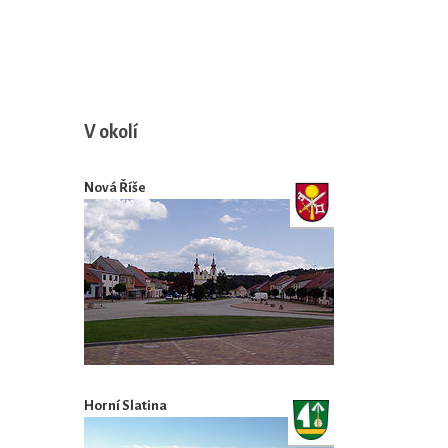
V okolí
Nová Říše
Horní Slatina