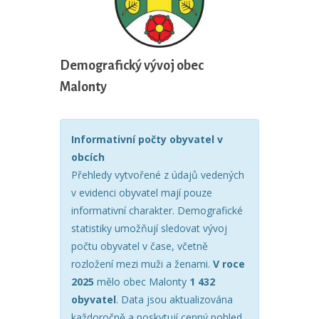
Demografický vývoj obec
Malonty
Informativní počty obyvatel v
obcích
Přehledy vytvořené z údajů vedených
v evidenci obyvatel mají pouze
informativní charakter. Demografické
statistiky umožňují sledovat vývoj
počtu obyvatel v čase, včetně
rozložení mezi muži a ženami.
V roce
2025
mělo obec Malonty
1 432
obyvatel
. Data jsou aktualizována
každoročně a poskytují cenný pohled