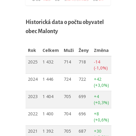
Historická data o počtu obyvatel
obec Malonty
Rok
Celkem
Muži
Ženy
Změna
2025
1 432
714
718
-14
(-1,0%)
2024
1 446
724
722
+42
(+3,0%)
2023
1 404
705
699
+4
(+0,3%)
2022
1 400
704
696
+8
(+0,6%)
2021
1 392
705
687
+30