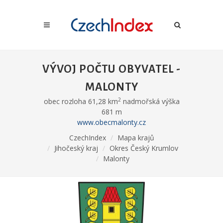
VÝVOJ POČTU OBYVATEL -
MALONTY
2
obec rozloha 61,28 km
nadmořská výška
681 m
www.obecmalonty.cz
CzechIndex
Mapa krajů
Jihočeský kraj
Okres Český Krumlov
Malonty