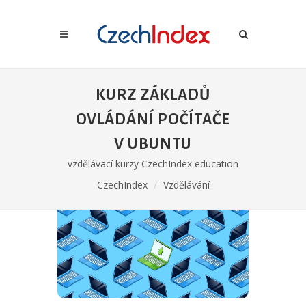
KURZ ZÁKLADŮ
OVLÁDÁNÍ POČÍTAČE
V UBUNTU
vzdělávací kurzy CzechIndex education
CzechIndex
Vzdělávání